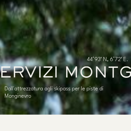
44°93′ N, 6°72′ E.
IZI MONTGEN
Dall'attrezzatura agli skipass per le piste di
Monginevro
I SERVIZI DI